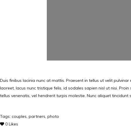
Duis finibus lacinia nunc at mattis. Praesent in tellus ut velit pulvi
laoreet, lacus nunc tristique felis, id sodales sapien nisl ut nisi. P
tellus venenatis, vel hendrerit turpis molestie. Nunc aliquet tincidun
Tags:
couples
,
partners
,
photo
0
Likes