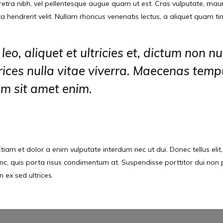
a nibh, vel pellentesque augue quam ut est. Cras vulputate, mauris u
 hendrerit velit. Nullam rhoncus venenatis lectus, a aliquet quam tin
o, aliquet et ultricies et, dictum non nul
trices nulla vitae viverra. Maecenas temp
rem sit amet enim.
tiam et dolor a enim vulputate interdum nec ut dui. Donec tellus eli
i nunc, quis porta risus condimentum at. Suspendisse porttitor dui no
 ex sed ultrices.