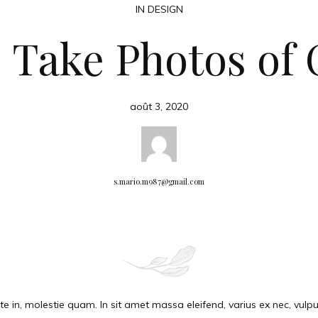
IN DESIGN
 Take Photos of 
août 3, 2020
s.mario.m987@gmail.com
e in, molestie quam. In sit amet massa eleifend, varius ex nec, vulputa