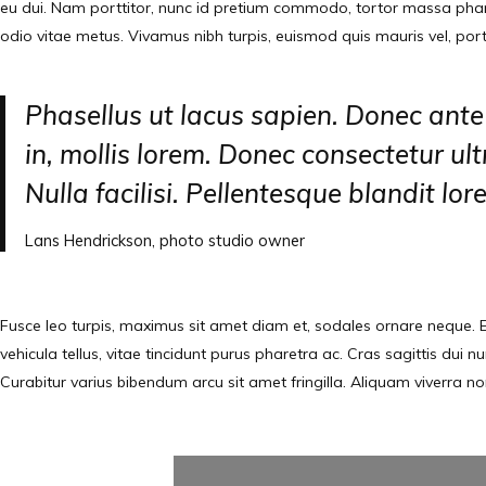
eu dui. Nam porttitor, nunc id pretium commodo, tortor massa pharetr
odio vitae metus. Vivamus nibh turpis, euismod quis mauris vel, porta
Phasellus ut lacus sapien. Donec ante le
in, mollis lorem. Donec consectetur ul
Nulla facilisi. Pellentesque blandit lo
Lans Hendrickson, photo studio owner
Fusce leo turpis, maximus sit amet diam et, sodales ornare neque. E
vehicula tellus, vitae tincidunt purus pharetra ac. Cras sagittis du
Curabitur varius bibendum arcu sit amet fringilla. Aliquam viverra non