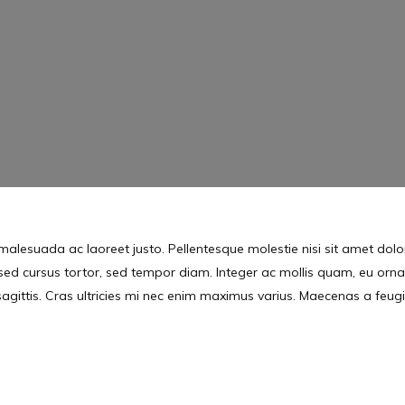
nar malesuada ac laoreet justo. Pellentesque molestie nisi sit amet do
roin sed cursus tortor, sed tempor diam. Integer ac mollis quam, eu orn
t sagittis. Cras ultricies mi nec enim maximus varius. Maecenas a feug